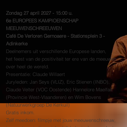
Zondag 27 april 2027 - 15:00 u.
6e EUROPEES KAMPIOENSCHAP
MEEUWENSCHREEUWEN
Café De Verloren Gernoaere - Stationsplein 3 -
Adinkerke
Deelnemers uit verschillende Europese landen,
het feest van de positiviteit ter ere van de meeuwen
over heel de wereld.
Presentatie: Claude Willaert
Juryleden: Jan Seys (VLIZ), Eric Stienen (INBO),
Claude Velter (VOC Oostende) Hannelore Maelfait
(Provincie West-Vlaanderen) en Wim Bovens
(Natuurwerkgroep De Kerkuil)
Gratis inkom.
Zelf meedoen: filmpje met jouw meeuwenschreeuw,