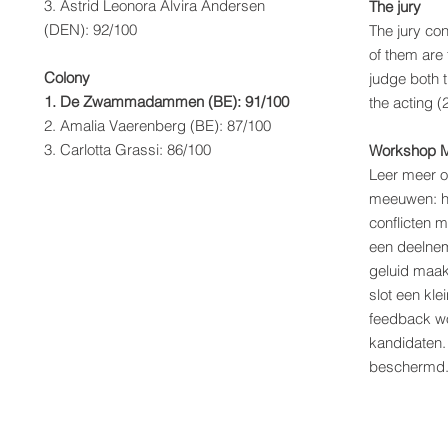
3. Astrid Leonora Alvira Andersen
The jury
(DEN)
: 92/100
The jury co
of them are 
Colony
judge both 
1. De Zwammadammen (BE): 91/100
the acting 
2. Amalia Vaerenberg (BE): 87/100
3. Carlotta Grassi: 86/100
Workshop 
Leer meer o
meeuwen: h
conflicten 
een deelneme
geluid maak
slot een kl
feedback w
kandidaten. 
beschermd