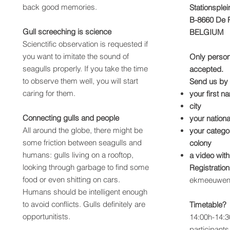
back good memories.
Stationsplei
B-8660 De 
Gull screeching is science
BELGIUM
Scienctific observation is requested if
you want to imitate the sound of
Only persona
seagulls properly. If you take the time
accepted.
to observe them well, you will start
Send us by
caring for them.
your first 
city
Connecting gulls and people
your nationa
All around the globe, there might be
your categor
some friction between seagulls and
colony
humans: gulls living on a rooftop,
a video wit
looking through garbage to find some
Registration
food or even shitting on cars.
ekmeeuwen
Humans should be intelligent enough
to avoid conflicts. Gulls definitely are
Timetable?
opportunitists.
14:00h-14:3
participants