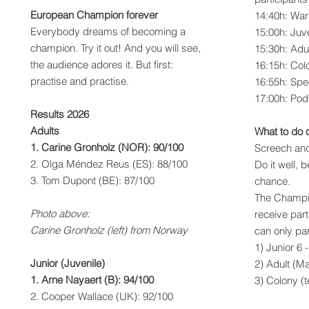
European Champion forever
14:40h: Wa
Everybody dreams of becoming a
15:00h: Juv
champion. Try it out! And you will see,
15:30h: Adu
the audience adores it. But first:
16:15h: Col
practise and practise.
16:55h: Spe
17:00h: Po
Results 2026
Adults
What to do 
1. Carine Gronholz (NOR): 90/100
Screech and
2. Olga Méndez Reus (ES): 88/100
Do it well,
3. Tom Dupont (BE): 87/100
chance.
The Champi
Photo above:
receive part
Carine Gronholz (left) from Norway
can only par
1) Junior 6 
Junior (Juvenile)
2) Adult (Ma
1. Arne Nayaert (B): 94/100
3) Colony (
2. Cooper Wallace (UK): 92/100