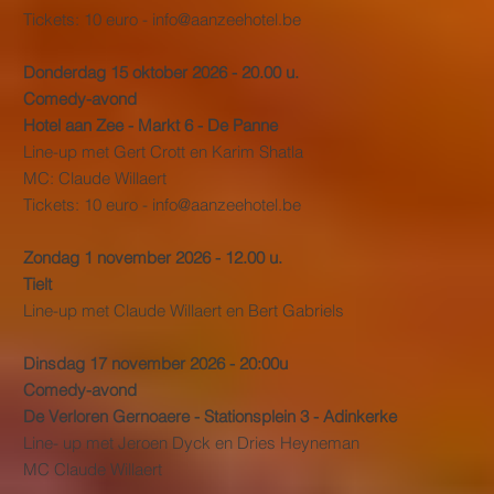
Tickets: 10 euro -
info@aanzeehotel.be
Donderdag 15 oktober 2026 - 20.00 u.
Comedy-avond
Hotel aan Zee - Markt 6 - De Panne
Line-up met Gert Crott en Karim Shatla
MC: Claude Willaert
Tickets: 10 euro -
info@aanzeehotel.be
Zondag 1 november 2026 - 12.00 u.
Tielt
Line-up met Claude Willaert en Bert Gabriels
Dinsdag 17 november 2026 - 20:00u
Comedy-avond
De Verloren Gernoaere - Stationsplein 3 - Adinkerke
Line- up met Jeroen Dyck en Dries Heyneman
MC Claude Willaert