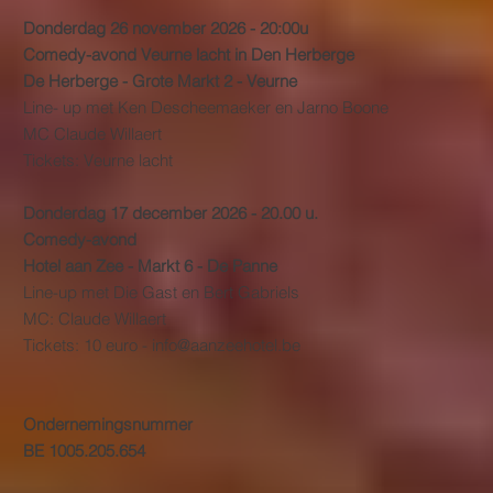
Donderdag 26 november 2026 - 20:00u
Comedy-avond Veurne lacht in Den Herberge
De Herberge - Grote Markt 2 - Veurne
Line- up met Ken Descheemaeker en Jarno Boone
MC Claude Willaert
Tickets: Veurne lacht
Donderdag 17 december 2026 - 20.00 u.
Comedy-avond
Hotel aan Zee - Markt 6 - De Panne
Line-up met Die Gast en Bert Gabriels
MC: Claude Willaert
Tickets: 10 euro -
info@aanzeehotel.be
Ondernemingsnummer
BE 1005.205.654